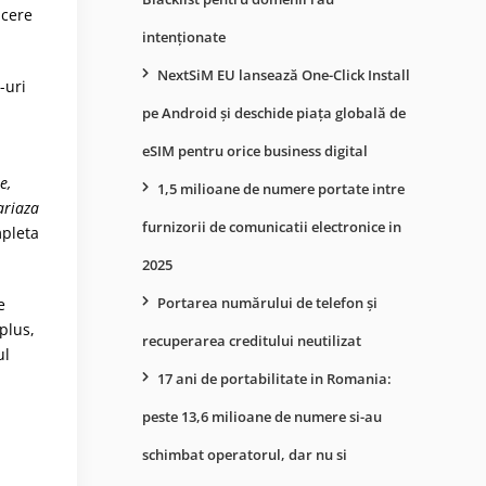
ucere
intenționate
NextSiM EU lansează One-Click Install
-uri
pe Android și deschide piața globală de
eSIM pentru orice business digital
e,
1,5 milioane de numere portate intre
ariaza
furnizorii de comunicatii electronice in
mpleta
2025
Portarea numărului de telefon și
e
 plus,
recuperarea creditului neutilizat
ul
17 ani de portabilitate in Romania:
peste 13,6 milioane de numere si-au
schimbat operatorul, dar nu si