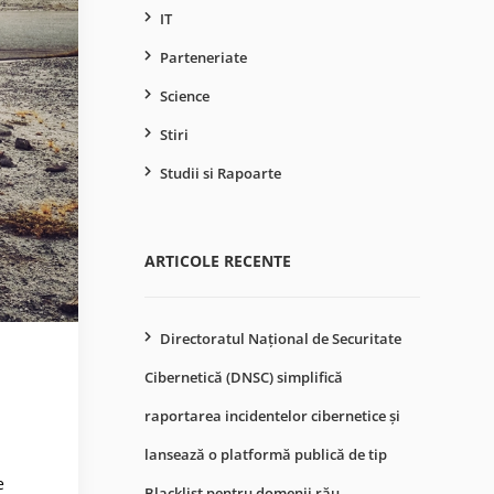
IT
Parteneriate
Science
Stiri
Studii si Rapoarte
ARTICOLE RECENTE
Directoratul Național de Securitate
Cibernetică (DNSC) simplifică
raportarea incidentelor cibernetice și
lansează o platformă publică de tip
e
Blacklist pentru domenii rău