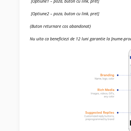
[Optiune1 – poza, buton cu link, pret]
[Optiune2 – poza, buton cu link, pret]
{Buton returnare cos abandonat}
Nu uita ca beneficiezi de 12 luni garantie la [nume-produ