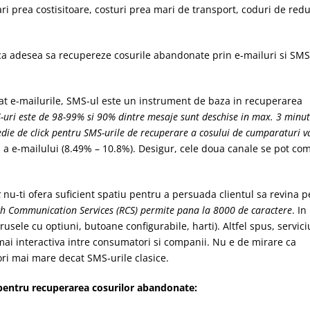
ari prea costisitoare, costuri prea mari de transport, coduri de red
ca adesea sa recupereze cosurile abandonate prin e-mailuri si SMS
cat e-mailurile, SMS-ul este un instrument de baza in recuperarea
uri este de 98-99% si 90% dintre mesaje sunt deschise in max. 3 minut
die de click pentru SMS-urile de recuperare a cosului de cumparaturi v
 a e-mailului (8.49% – 10.8%). Desigur, cele doua canale se pot co
c
nu-ti ofera suficient spatiu pentru a persuada clientul sa revina p
ch Communication Services (RCS) permite pana la 8000 de caractere
. In
rusele cu optiuni, butoane configurabile, harti). Altfel spus, servici
i interactiva intre consumatori si companii. Nu e de mirare ca
i mai mare decat SMS-urile clasice.
entru recuperarea cosurilor abandonate: