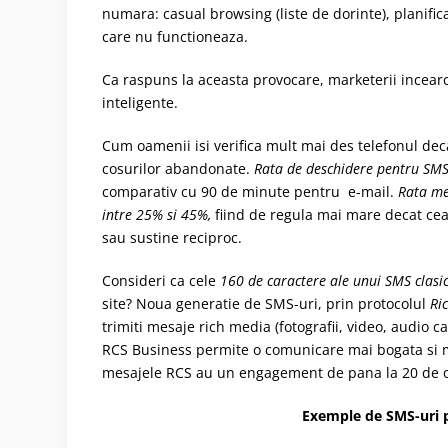
numara: casual browsing (liste de dorinte), planific
care nu functioneaza.
Ca raspuns la aceasta provocare, marketerii incear
inteligente.
Cum oamenii isi verifica mult mai des telefonul de
cosurilor abandonate.
Rata de deschidere pentru SMS-
comparativ cu 90 de minute pentru e-mail.
Rata me
intre 25% si 45%,
fiind de regula mai mare decat cea
sau sustine reciproc.
Consideri ca cele
160 de caractere ale unui SMS clasi
site? Noua generatie de SMS-uri, prin protocolul
Ri
trimiti mesaje rich media (fotografii, video, audio ca
RCS Business permite o comunicare mai bogata si ma
mesajele RCS au un engagement de pana la 20 de or
Exemple de SMS-uri p