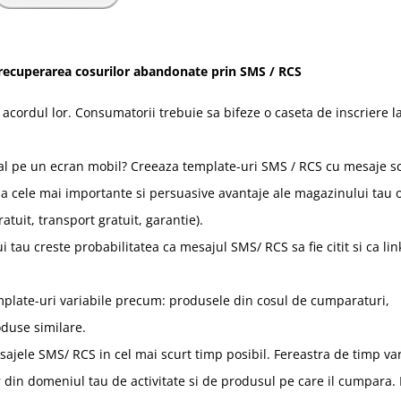
recuperarea cosurilor abandonate prin SMS / RCS
u acordul lor. Consumatorii trebuie sa bifeze o caseta de inscriere l
cial pe un ecran mobil? Creeaza template-uri SMS / RCS cu mesaje s
e la cele mai importante si persuasive avantaje ale magazinului tau 
atuit, transport gratuit, garantie).
tau creste probabilitatea ca mesajul SMS/ RCS sa fie citit si ca lin
plate-uri variabile precum: produsele din cosul de cumparaturi,
oduse similare.
esajele
SMS/ RCS in cel mai scurt timp posibil.
Fereastra de timp va
din domeniul tau de activitate si de produsul pe care il cumpara.