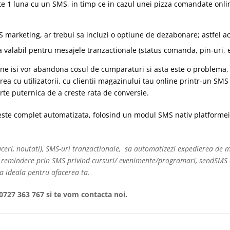
ste 1 luna cu un SMS, in timp ce in cazul unei pizza comandate onli
 marketing, ar trebui sa incluzi o optiune de dezabonare; astfel a
a valabil pentru mesajele tranzactionale (status comanda, pin-uri, e
online isi vor abandona cosul de cumparaturi si asta este o problema,
rea cu utilizatorii, cu clientii magazinului tau online printr-un SMS
rte puternica de a creste rata de conversie.
este complet automatizata, folosind un modul SMS
nativ
platforme
duceri, noutati), SMS-uri tranzactionale, sa automatizezi expedierea de 
ti remindere prin SMS privind cursuri/ evenimente/programari, sendSMS
ia ideala pentru afacerea ta.
0727 363 767 si te vom contacta noi.