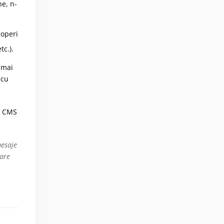
ne, n-
coperi
tc.).
 mai
 cu
i CMS
mesaje
 are