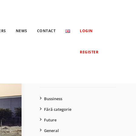
e abandonate?
ERS
NEWS
CONTACT
LOGIN
Caută
REGISTER
după:
CATEGORII
Bussiness
Fără categorie
Future
General