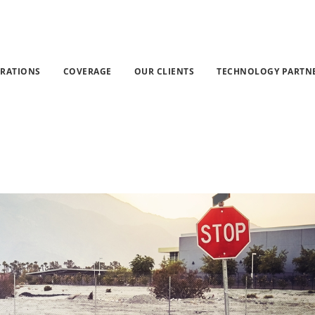
keting
»
Noutăţi
»
Ecommerce – Cum sa recuperezi cosuril
GRATIONS
COVERAGE
OUR CLIENTS
TECHNOLOGY PARTN