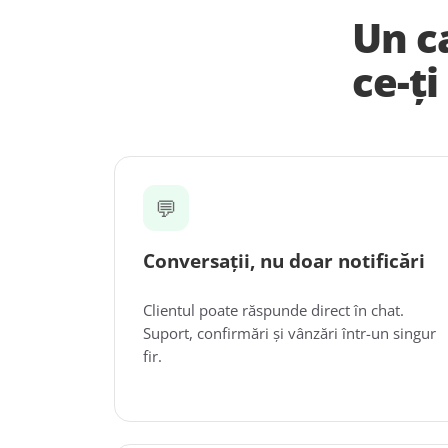
Un c
ce-ți
💬
Conversații, nu doar notificări
Clientul poate răspunde direct în chat.
Suport, confirmări și vânzări într-un singur
fir.