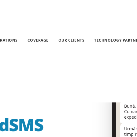
SMS marketing
»
WhatsApp for Business
Beneficii
Preț
Platformă
Utilizări
GRATIONS
COVERAGE
OUR CLIENTS
TECHNOLOGY PARTN
s
or
s
Co
Bună, 
Coma
ndSMS
expedi
Urmăre
timp r