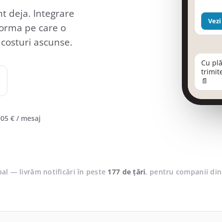
nt deja. Integrare
Vezi
tforma pe care o
 costuri ascunse.
Cu plă
trimit
📄
05 € / mesaj
al — livrăm notificări în peste
177 de țări
, pentru companii din