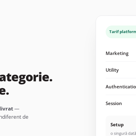
Tarif platfo
Marketing
Utility
ategorie.
e.
Authenticati
Session
livrat
—
indiferent de
Setup
o singură dat