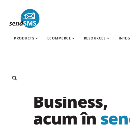
PRODUCTS
ECOMMERCE
RESOURCES
INTE
NOU · Canal oficial WhatsApp for Business
WhatsApp f
Business,
acum în
se