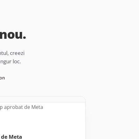
 nou.
ul, creezi
ingur loc.
fon
 de Meta