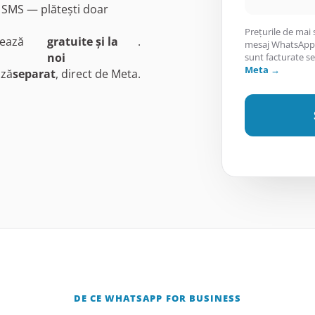
la SMS — plătești doar
Prețurile de mai
xează
gratuite și la
.
mesaj WhatsApp.
noi
sunt facturate s
Meta →
ază
separat
, direct de Meta.
DE CE WHATSAPP FOR BUSINESS