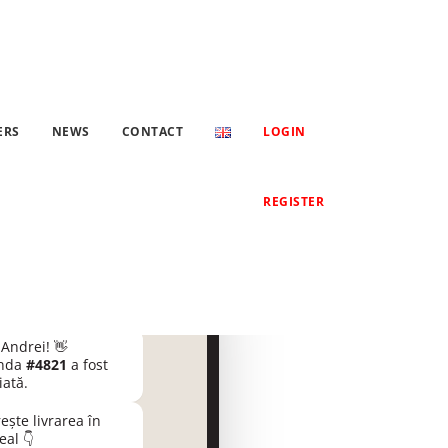
ERS
NEWS
CONTACT
LOGIN
REGISTER
endSMS
✔
nt de business verificat
Andrei! 👋
nda
#4821
a fost
ată.
ște livrarea în
eal 👇