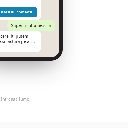
 statusul comenzii
Super, mulțumesc! ⭐
cere! Îți putem
e și factura pe aici.
 întreaga lume