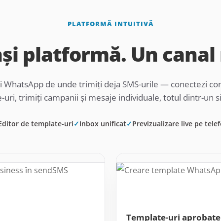
PLATFORMĂ INTUITIVĂ
și platformă. Un canal
i WhatsApp de unde trimiți deja SMS-urile — conectezi cont
uri, trimiți campanii și mesaje individuale, totul dintr-un s
Editor de template-uri
✓
Inbox unificat
✓
Previzualizare live pe tele
Template-uri aprobate