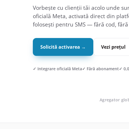
Vorbește cu clienții tăi acolo unde su
oficială Meta, activată direct din pla
folosești pentru SMS — fără cod, fără
Solicită activarea →
Vezi prețul
✓ Integrare oficială Meta✓ Fără abonament✓ 0,0
Agregator glob