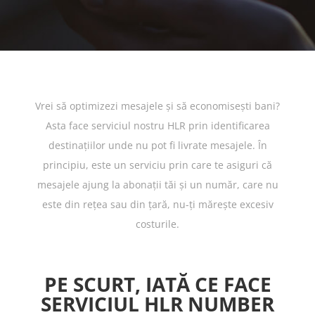
Vrei să optimizezi mesajele şi să economiseşti bani?
Asta face serviciul nostru HLR prin identificarea
destinaţiilor unde nu pot fi livrate mesajele. În
principiu, este un serviciu prin care te asiguri că
mesajele ajung la abonaţii tăi şi un număr, care nu
este din reţea sau din ţară, nu-ţi măreşte excesiv
costurile.
PE SCURT, IATĂ CE FACE
SERVICIUL HLR NUMBER