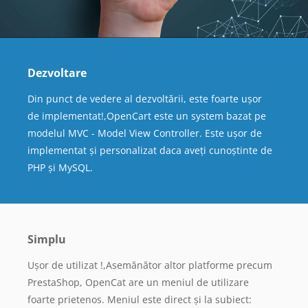
Dezvoltare
Din punct de vedere al dezvoltării, este foarte ușor
de implementat!,OpenCart este un system bazat pe
modelul MVC - Model View Controller. Este ușor de
implementat și personalizat daca aveți cunoștinte de
PHP și MySQL.
Simplu
Ușor de utilizat !,Asemănător altor platforme precum
PrestaShop, OpenCat are un meniul de utilizare
foarte prietenos. Meniul este direct și la subiect: