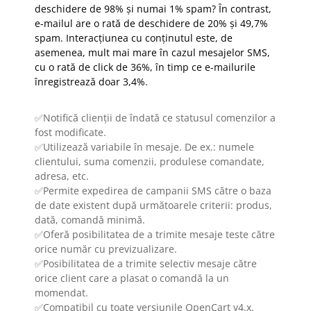
deschidere de 98% și numai 1% spam? În contrast,
e-mailul are o rată de deschidere de 20% și 49,7%
spam. Interacțiunea cu conținutul este, de
asemenea, mult mai mare în cazul mesajelor SMS,
cu o rată de click de 36%, în timp ce e-mailurile
înregistrează doar 3,4%.
✅Notifică clienții de îndată ce statusul comenzilor a
fost modificate.
✅Utilizează variabile în mesaje. De ex.: numele
clientului, suma comenzii, produlese comandate,
adresa, etc.
✅Permite expedirea de campanii SMS către o baza
de date existent după următoarele criterii: produs,
dată, comandă minimă.
✅Oferă posibilitatea de a trimite mesaje teste către
orice număr cu previzualizare.
✅Posibilitatea de a trimite selectiv mesaje către
orice client care a plasat o comandă la un
momendat.
✅Compatibil cu toate versiunile OpenCart v4.x.