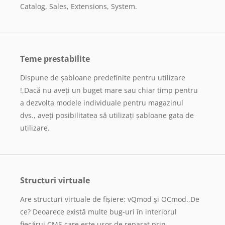
Catalog, Sales, Extensions, System.
Teme prestabilite
Dispune de șabloane predefinite pentru utilizare
!,Dacă nu aveți un buget mare sau chiar timp pentru
a dezvolta modele individuale pentru magazinul
dvs., aveți posibilitatea să utilizați șabloane gata de
utilizare.
Structuri virtuale
Are structuri virtuale de fișiere: vQmod și OCmod.,De
ce? Deoarece există multe bug-uri în interiorul
fiecărui CMS care este ușor de reparat prin