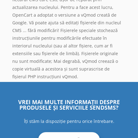
actualizarea nucleului. Pentru a face acest lucru,
OpenCart a adoptat o versiune a vQmod creată de
Google. Vă poate ajuta să editați fișierele din nucleul
CMS ... fără modificări! Fișierele speciale stochează
instrucțiunile pentru modificările efectuate în
interiorul nucleului (sau al altor fișiere, cum ar fi
extensiile sau fișierele de limbă). Fișierele originale
nu sunt modificate; Mai degrabă, vQmod creează o
copie virtuală a acestora și sunt suprascrise de
fișierul PHP instrucțiuni vQmod.
VREI MAI MULTE INFORMAȚII DESPRE
PRODUSELE ȘI SERVICIILE SENDSMS?
Îți stăm la dispoziție pentru orice întrebare.