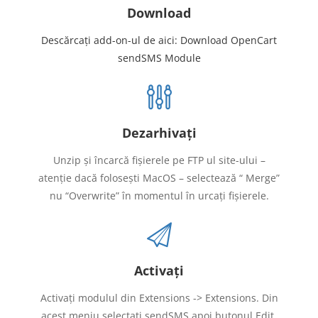
Download
Descărcați add-on-ul de aici: Download OpenCart
sendSMS Module
Dezarhivați
Unzip și încarcă fișierele pe FTP ul site-ului –
atenție dacă folosești MacOS – selectează “ Merge”
nu “Overwrite” în momentul în urcați fișierele.
Activați
Activați modulul din Extensions -> Extensions. Din
acest meniu selectați sendSMS apoi butonul Edit.