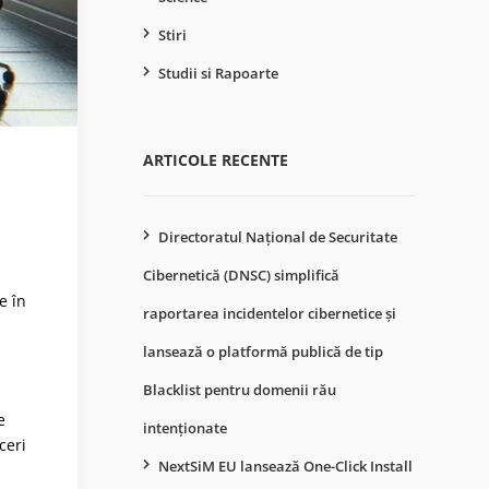
Stiri
Studii si Rapoarte
ARTICOLE RECENTE
Directoratul Național de Securitate
Cibernetică (DNSC) simplifică
e în
raportarea incidentelor cibernetice și
lansează o platformă publică de tip
Blacklist pentru domenii rău
e
intenționate
ceri
NextSiM EU lansează One-Click Install