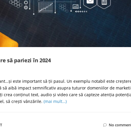
re să pariezi în 2024
ant…și este important să ții pasul.
Un exemplu notabil este creșter
inuă să aibă impact semnificativ asupra tuturor domeniilor de market
ți crea conținut text, audio și video care să capteze atenția potenția
fel, să crești vânzările.
(mai mult…)
IT
No comment