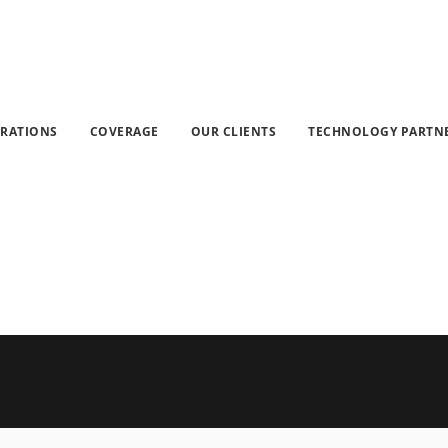
SMS marketing
»
IT
GRATIONS
COVERAGE
OUR CLIENTS
TECHNOLOGY PARTN
Currently browsing: IT