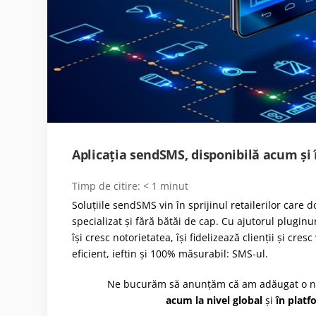
Aplicația sendSMS, disponibilă acum și
Timp de citire:
< 1
minut
Soluțiile sendSMS vin în sprijinul retailerilor care
specializat și fără bătăi de cap. Cu ajutorul plugi
își cresc notorietatea, își fidelizează clienții și cr
eficient, ieftin și 100% măsurabil: SMS-ul.
Ne bucurăm să anunțăm că am adăugat o nouă i
acum la nivel global
și
în platf