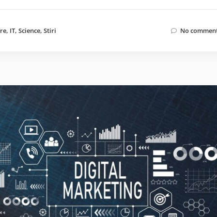
re
,
IT
,
Science
,
Stiri
No comment