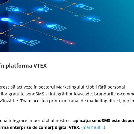
 în platforma VTEX
 doresc să activeze în sectorul Marketingului Mobil fără personal
nurilor gratuite sendSMS și integrărilor low-code, brandurile e-comm
esc vânzările. Toate acestea printr-un canal de marketing direct, perso
ntegrare în portofoliul nostru –
aplicația sendSMS este dispon
orma enterprise de comerț digital VTEX
.
(mai mult…)