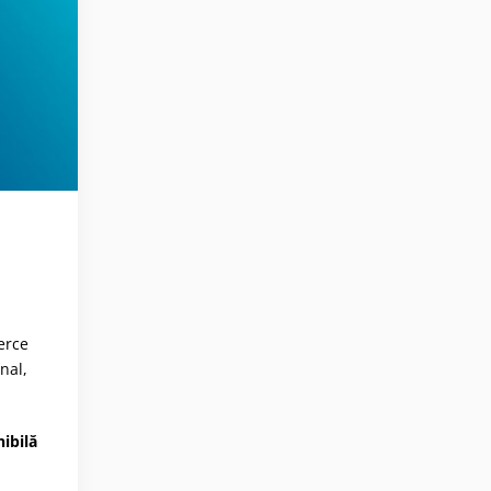
erce
nal,
ibilă