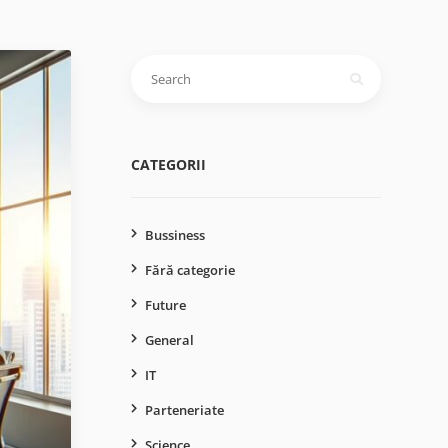
Caută
după:
CATEGORII
Bussiness
Fără categorie
Future
General
IT
Parteneriate
Science