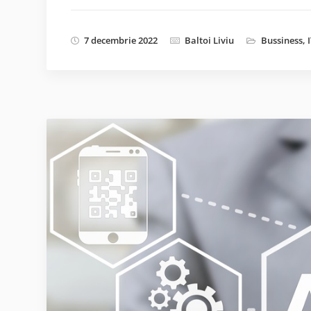
7 decembrie 2022
Baltoi Liviu
Bussiness
,