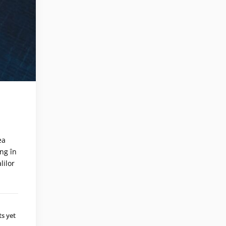
ea
ing în
lilor
s yet