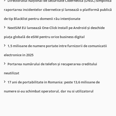
Directoratul Național de Securitate Cibernetică (DNSC) simplifică
raportarea incidentelor cibernetice și lansează o platformă publică
de tip Blacklist pentru domenii rău intenționate
NextSiM EU lansează One-Click Install pe Android și deschide
piața globală de eSIM pentru orice business digital
1,5 milioane de numere portate intre furnizorii de comunicatii
electronice in 2025
Portarea numărului de telefon și recuperarea creditului
neutilizat
17 ani de portabilitate in Romania: peste 13,6 milioane de
numere si-au schimbat operatorul, dar nu si utilizatorul