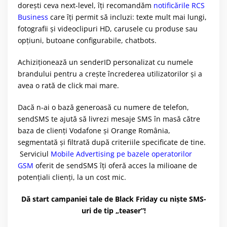
dorești ceva next-level, îți recomandăm
notificările RCS
Business
care îți permit să incluzi: texte mult mai lungi,
fotografii și videoclipuri HD, carusele cu produse sau
opțiuni, butoane configurabile, chatbots.
Achiziționează un senderID personalizat cu numele
brandului pentru a crește încrederea utilizatorilor și a
avea o rată de click mai mare.
Dacă n-ai o bază generoasă cu numere de telefon,
sendSMS te ajută să livrezi mesaje SMS în masă către
baza de clienți Vodafone și Orange România,
segmentată și filtrată după criteriile specificate de tine.
Serviciul
Mobile Advertising pe bazele operatorilor
GSM
oferit de sendSMS îți oferă acces la milioane de
potențiali clienți, la un cost mic.
Dă start campaniei tale de Black Friday cu niște SMS-
uri de tip „teaser”!