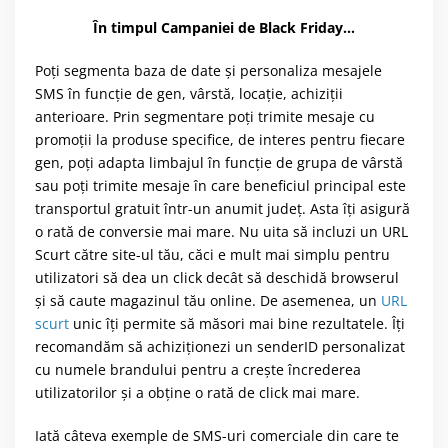
În timpul Campaniei de Black Friday…
Poți segmenta baza de date și personaliza mesajele
SMS în funcție de gen, vârstă, locație, achiziții
anterioare. Prin segmentare poți trimite mesaje cu
promoții la produse specifice, de interes pentru fiecare
gen, poți adapta limbajul în funcție de grupa de vârstă
sau poți trimite mesaje în care beneficiul principal este
transportul gratuit într-un anumit județ. Asta îți asigură
o rată de conversie mai mare. Nu uita să incluzi un URL
Scurt către site-ul tău, căci e mult mai simplu pentru
utilizatori să dea un click decât să deschidă browserul
și să caute magazinul tău online. De asemenea, un
URL
scurt
unic îți permite să măsori mai bine rezultatele. Îți
recomandăm să achiziționezi un senderID personalizat
cu numele brandului pentru a crește încrederea
utilizatorilor și a obține o rată de click mai mare.
Iată câteva exemple de SMS-uri comerciale din care te