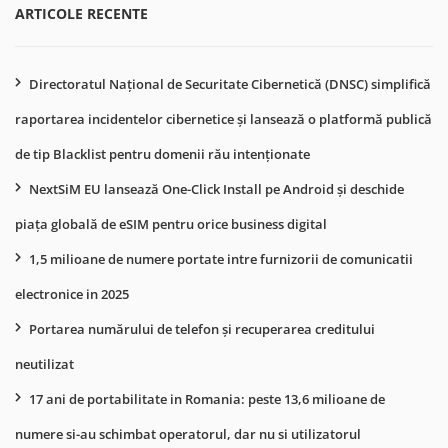
ARTICOLE RECENTE
Directoratul Național de Securitate Cibernetică (DNSC) simplifică
raportarea incidentelor cibernetice și lansează o platformă publică
de tip Blacklist pentru domenii rău intenționate
NextSiM EU lansează One-Click Install pe Android și deschide
piața globală de eSIM pentru orice business digital
1,5 milioane de numere portate intre furnizorii de comunicatii
electronice in 2025
Portarea numărului de telefon și recuperarea creditului
neutilizat
17 ani de portabilitate in Romania: peste 13,6 milioane de
numere si-au schimbat operatorul, dar nu si utilizatorul