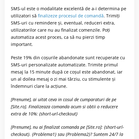
SMS-ul este o modalitate excelentă de a-i determina pe
utilizatori să
finalizeze procesul de comandă
. Trimiți
SMS-uri cu remindere și, eventual, reduceri extra,
utilizatorilor care nu au finalizat comenzile. Poți
automatiza acest proces, ca să nu pierzi timp
important.
Peste 19% din coșurile abandonate sunt recuperate cu
SMS-uri personalizate automatizate. Trimite primul
mesaj la 15 minute după ce coșul este abandonat, iar
un al doilea mesaj o zi mai târziu, cu stimulente și
îndemnuri clare la acțiune.
[Prenume], ai uitat ceva in cosul de cumparaturi de pe
[Site.ro]. Finalizeaza comanda acum si obtii o reducere
extra de 10%: {short-url-checkout}
[Prenume], nu ai finalizat comanda pe [Site.ro]: {short-url-
checkout}. {Problema1} sau {Problema2}? Suntem 24/7 la