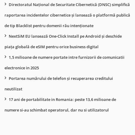
Directoratul Național de Securitate Cibernetică (DNSC) simplifică
raportarea incidentelor cibernetice și lansează o platformă publică
de tip Blacklist pentru domenii rău intenționate
NextSiM EU lansează One-Click Install pe Android și deschide
piața globală de eSIM pentru orice business digital
1,5 milioane de numere portate intre furnizorii de comunicatii
electronice in 2025
Portarea numărului de telefon și recuperarea creditului
neutilizat
17 ani de portabilitate in Romania: peste 13,6 milioane de
numere si-au schimbat operatorul, dar nu si utilizatorul