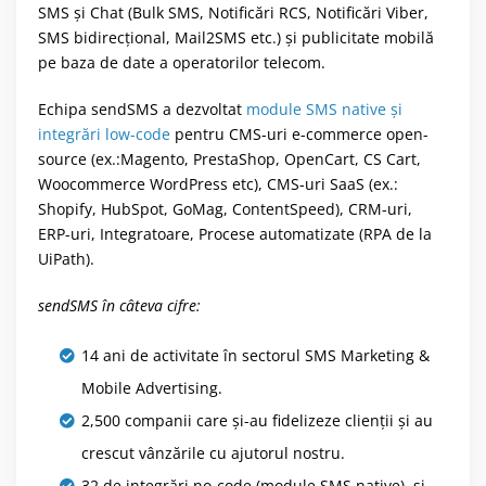
SMS și Chat (Bulk SMS, Notificări RCS, Notificări Viber,
SMS bidirecțional, Mail2SMS etc.) și publicitate mobilă
pe baza de date a operatorilor telecom.
Echipa sendSMS a dezvoltat
module SMS native și
integrări low-code
pentru CMS-uri e-commerce open-
source (ex.:Magento, PrestaShop, OpenCart, CS Cart,
Woocommerce WordPress etc), CMS-uri SaaS (ex.:
Shopify, HubSpot, GoMag, ContentSpeed), CRM-uri,
ERP-uri, Integratoare, Procese automatizate (RPA de la
UiPath).
sendSMS în câteva cifre:
14 ani de activitate în sectorul SMS Marketing &
Mobile Advertising.
2,500 companii care și-au fidelizeze clienții și au
crescut vânzările cu ajutorul nostru.
32 de integrări no-code (module SMS native) și