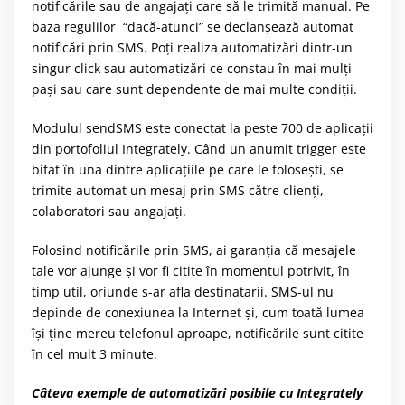
notificările sau de angajați care să le trimită manual. Pe
baza regulilor “dacă-atunci” se declanșează automat
notificări prin SMS. Poți realiza automatizări dintr-un
singur click sau automatizări ce constau în mai mulți
pași sau care sunt dependente de mai multe condiții.
Modulul sendSMS este conectat la peste 700 de aplicații
din portofoliul Integrately. Când un anumit trigger este
bifat în una dintre aplicațiile pe care le folosești, se
trimite automat un mesaj prin SMS către clienți,
colaboratori sau angajați.
Folosind notificările prin SMS, ai garanția că mesajele
tale vor ajunge și vor fi citite în momentul potrivit, în
timp util, oriunde s-ar afla destinatarii. SMS-ul nu
depinde de conexiunea la Internet și, cum toată lumea
își ține mereu telefonul aproape, notificările sunt citite
în cel mult 3 minute.
Câteva exemple de automatizări posibile cu Integrately