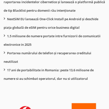
raportarea incidentelor cibernetice și lansează o platformă publică
de tip Blacklist pentru domenii rău intenționate
NextSiM EU lansează One-Click Install pe Android și deschide
piața globală de eSIM pentru orice business digital
1,5 milioane de numere portate intre furnizorii de comunicatii
electronice in 2025
Portarea numărului de telefon și recuperarea creditului
neutilizat
17 ani de portabilitate in Romania: peste 13,6 milioane de
numere si-au schimbat operatorul, dar nu si utilizatorul