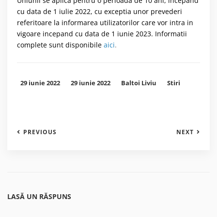
Uniunii se aplica pentru o perioada de 10 ani, incepand
cu data de 1 iulie 2022, cu exceptia unor prevederi
referitoare la informarea utilizatorilor care vor intra in
vigoare incepand cu data de 1 iunie 2023. Informatii
complete sunt disponibile
aici
.
29 iunie 2022
29 iunie 2022
Baltoi Liviu
Stiri
PREVIOUS
NEXT
LASĂ UN RĂSPUNS