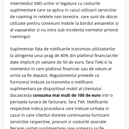
intermediul SMS-urilor in legatura cu costurile
suplimentare care se aplica in cazul utilizarii serviciilor
de roaming in retelele non-terestre, care sunt de obicei
utilizate pentru conexiuni mobile la bordul avioanelor si
al vapoarelor si nu intra sub incidenta normelor privind
roamingul.
Suplimentar fata de notificarile transmise utilizatorilor
la atingerea unui prag de 80% din plafonul financiar/de
date implicit (in valoare de 50 de euro, fara TVA) si la
momentul in care plafonul financiar sau de volum ar
urma sa fie depasit, Regulamentul prevede ca
furnizorul trebuie sa transmita o notificare
suplimentara pe dispozitivul mobil al clientului
dacaacesta
consuma mai mult de 100 de euro
intr-o
perioada lunara de facturare, fara TVA. Notificarile
respective indica procedura care trebuie urmata in
cazul in care clientul doreste continuarea furnizarii
serviciilor respective, precum si costurile asociate
fiecarei unitati suplimentare care urmeaza sa fie