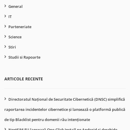
General
IT
Parteneriate
Science
Stiri
Studii si Rapoarte
ARTICOLE RECENTE
Directoratul Național de Securitate Cibernetică (DNSC) simplifică
raportarea incidentelor cibernetice și lansează o platformă publică
de tip Blacklist pentru domenii rău intenționate
NextSiM EU lansează One-Click Install pe Android și deschide