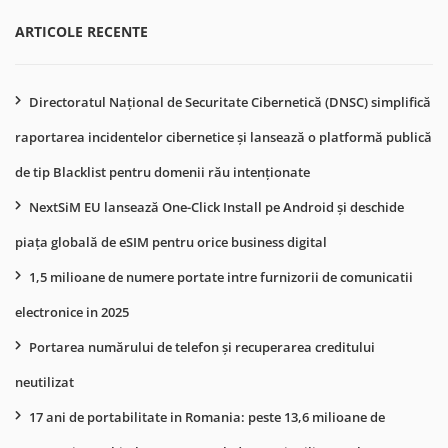
ARTICOLE RECENTE
Directoratul Național de Securitate Cibernetică (DNSC) simplifică
raportarea incidentelor cibernetice și lansează o platformă publică
de tip Blacklist pentru domenii rău intenționate
NextSiM EU lansează One-Click Install pe Android și deschide
piața globală de eSIM pentru orice business digital
1,5 milioane de numere portate intre furnizorii de comunicatii
electronice in 2025
Portarea numărului de telefon și recuperarea creditului
neutilizat
17 ani de portabilitate in Romania: peste 13,6 milioane de