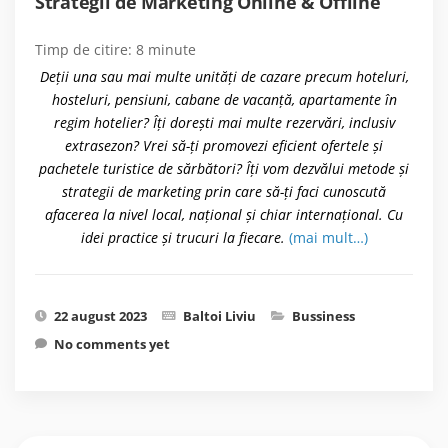
Strategii de Marketing Online & Offline
Timp de citire:
8
minute
Deții una sau mai multe unități de cazare precum hoteluri,
hosteluri, pensiuni, cabane de vacanță, apartamente în
regim hotelier? Îți dorești mai multe rezervări, inclusiv
extrasezon? Vrei să-ți promovezi eficient ofertele și
pachetele turistice de sărbători? Îți vom dezvălui metode și
strategii de marketing prin care să-ți faci cunoscută
afacerea la nivel local, național și chiar internațional. Cu
idei practice și trucuri la fiecare.
(mai mult…)
22 august 2023
Baltoi Liviu
Bussiness
No comments yet
Caută