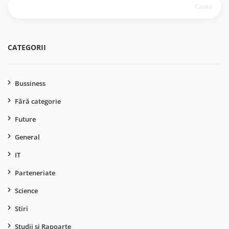
după:
CATEGORII
Bussiness
Fără categorie
Future
General
IT
Parteneriate
Science
Stiri
Studii si Rapoarte