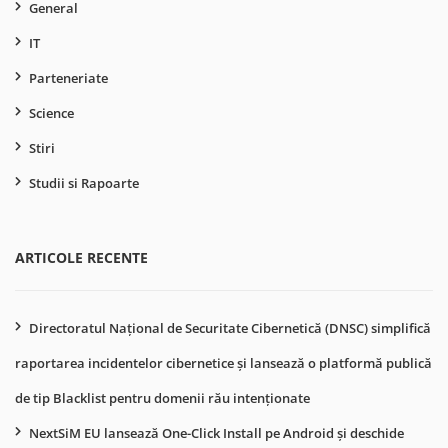
General
IT
Parteneriate
Science
Stiri
Studii si Rapoarte
ARTICOLE RECENTE
Directoratul Național de Securitate Cibernetică (DNSC) simplifică
raportarea incidentelor cibernetice și lansează o platformă publică
de tip Blacklist pentru domenii rău intenționate
NextSiM EU lansează One-Click Install pe Android și deschide