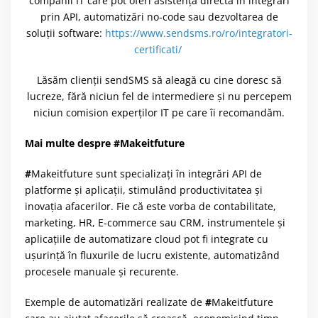
companii IT care pot oferi asistență directă în integrări
prin API, automatizări no-code sau dezvoltarea de
soluții software:
https://www.sendsms.ro/ro/integratori-
certificati/
Lăsăm clienții sendSMS să aleagă cu cine doresc să
lucreze, fără niciun fel de intermediere și nu percepem
niciun comision experților IT pe care îi recomandăm.
Mai multe despre #Makeitfuture
#
Makeitfuture sunt specializați în integrări API de
platforme și aplicații, stimulând productivitatea și
inovația afacerilor. Fie că este vorba de contabilitate,
marketing, HR, E-commerce sau CRM, instrumentele și
aplicațiile de automatizare cloud pot fi integrate cu
ușurință în fluxurile de lucru existente, automatizând
procesele manuale și recurente.
Exemple de automatizări realizate de
#
Makeitfuture