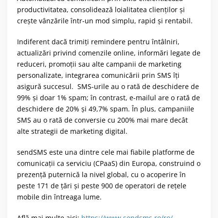
productivitatea, consolidează loialitatea clienților și
crește vânzările într-un mod simplu, rapid și rentabil.
Indiferent dacă trimiți remindere pentru întâlniri,
actualizări privind comenzile online, informări legate de
reduceri, promoții sau alte campanii de marketing
personalizate, integrarea comunicării prin SMS îți
asigură succesul. SMS-urile au o rată de deschidere de
99% și doar 1% spam; în contrast, e-mailul are o rată de
deschidere de 20% și 49,7% spam. În plus, campaniile
SMS au o rată de conversie cu 200% mai mare decât
alte strategii de marketing digital.
sendSMS este una dintre cele mai fiabile platforme de
comunicații ca serviciu (CPaaS) din Europa, construind o
prezență puternică la nivel global, cu o acoperire în
peste 171 de țări și peste 900 de operatori de rețele
mobile din întreaga lume.
Află mai multe aici:
https://www.sendsms.ro/ro/