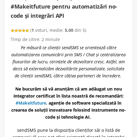
#Makeitfuture pentru automatizări no-
code și integrări API
(
1
voturi, medie:
5,00
din 5)
Timp de citire:
2
minute
Pe măsură ce clienții sendSMS se orientează către
automatizarea comunicării prin SMS / Chat și centralizarea
fluxurilor de lucru, cerințele de dezvoltare cresc. Astfel, am
decis să externalizăm dezvoltările personalizate, solicitate
de clienții sendSMS, către câțiva parteneri de încredere.
Ne bucurăm să vă anunțăm că am adăugat un nou
integrator certificat în lista noastră de recomandări:
#Makeitfuture
,
agenție de software specializată în
crearea de soluții inovatoare folosind instrumente no-
code și tehnologie AI.
sendSMS pune la dispoziția clienților săi o listă de