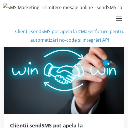
SMS marketing
»
Noutăţi
»
Clienții sendSMS pot apela la #Makeitfuture pentru
automatizări no-code și integrări API
Clienții sendSMS pot apela la