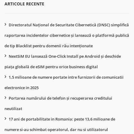
ARTICOLE RECENTE
Directoratul Național de Securitate Cibernetică (DNSC) simplifică
raportarea incidentelor cibernetice și lansează o platformă publică
de tip Blacklist pentru domenii rău intenționate
NextSiM EU lansează One-Click Install pe Android și deschide
piața globală de eSIM pentru orice business digital
1,5 milioane de numere portate intre furnizorii de comunicatii
electronice in 2025
Portarea numărului de telefon și recuperarea creditului
neutilizat
17 ani de portabilitate in Romania: peste 13,6 milioane de
numere si-au schimbat operatorul, dar nu si utilizatorul