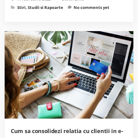
Stiri
,
Studii si Rapoarte
No comments yet
Cum sa consolidezi relatia cu clientii in e-