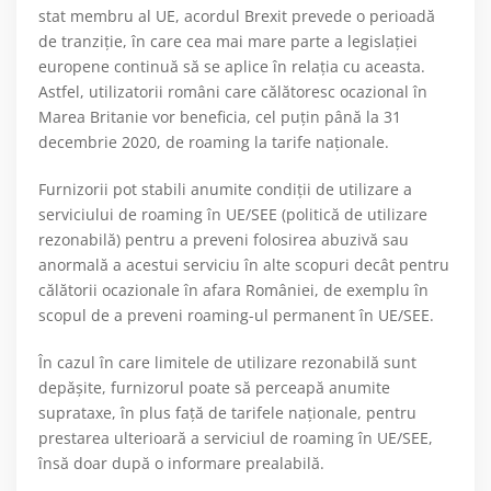
stat membru al UE, acordul Brexit prevede o perioadă
de tranziție, în care cea mai mare parte a legislației
europene continuă să se aplice în relația cu aceasta.
Astfel, utilizatorii români care călătoresc ocazional în
Marea Britanie vor beneficia, cel puțin până la 31
decembrie 2020, de roaming la tarife naționale.
Furnizorii pot stabili anumite condiții de utilizare a
serviciului de roaming în UE/SEE (politică de utilizare
rezonabilă) pentru a preveni folosirea abuzivă sau
anormală a acestui serviciu în alte scopuri decât pentru
călătorii ocazionale în afara României, de exemplu în
scopul de a preveni roaming-ul permanent în UE/SEE.
În cazul în care limitele de utilizare rezonabilă sunt
depășite, furnizorul poate să perceapă anumite
suprataxe, în plus față de tarifele naționale, pentru
prestarea ulterioară a serviciul de roaming în UE/SEE,
însă doar după o informare prealabilă.