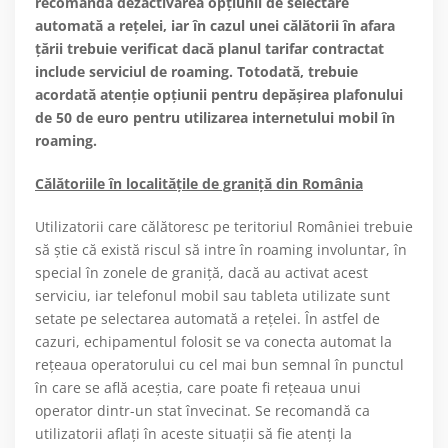
recomandă dezactivarea opțiunii de selectare
automată a rețelei, iar în cazul unei călătorii în afara
țării trebuie verificat dacă planul tarifar contractat
include serviciul de roaming. Totodată, trebuie
acordată atenție opțiunii pentru depășirea plafonului
de 50 de euro pentru utilizarea internetului mobil în
roaming.
Călătoriile în localitățile de graniță din România
Utilizatorii care călătoresc pe teritoriul României trebuie
să știe că există riscul să intre în roaming involuntar, în
special în zonele de graniță, dacă au activat acest
serviciu, iar telefonul mobil sau tableta utilizate sunt
setate pe selectarea automată a rețelei. În astfel de
cazuri, echipamentul folosit se va conecta automat la
rețeaua operatorului cu cel mai bun semnal în punctul
în care se află aceștia, care poate fi rețeaua unui
operator dintr-un stat învecinat. Se recomandă ca
utilizatorii aflați în aceste situații să fie atenți la