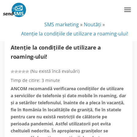
SMS marketing
»
Noutăţi
»
Atenție la condițiile de utilizare a roaming-ului!
Atenție la condițiile de utilizare a
roaming-ului!
(Nu există încă evaluări)
Timp de citire:
3
minute
ANCOM recomandă verificarea condițiilor de utilizare
a serviciilor de telefonie și date mobile în roaming, dar
și a setărilor telefonului, înainte de a pleca în vacanță,
fie în România în localitățile de graniță, fie în statele
pentru care nu există restricții de călătorie pe
perioada pandemiei. Astfel utilizatorii pot evita
cheltuieli nedorite. În apropierea granițelor se