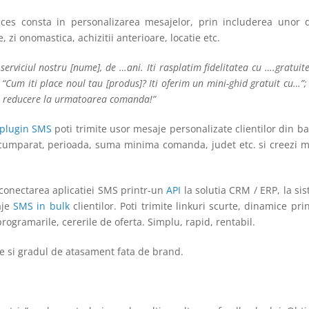
es consta in personalizarea mesajelor, prin includerea unor de
 zi onomastica, achizitii anterioare, locatie etc.
erviciul nostru [nume], de …ani. Iti rasplatim fidelitatea cu ….gratuite
 “Cum iti place noul tau [produs]? Iti oferim un mini-ghid gratuit cu…”;
0% reducere la urmatoarea comanda!”
plugin SMS
poti trimite usor mesaje personalizate clientilor din b
us cumparat, perioada, suma minima comanda, judet etc. si creezi 
 conectarea aplicatiei SMS printr-un
API
la solutia CRM / ERP, la si
aje
SMS in bulk
clientilor. Poti trimite linkuri scurte, dinamice pr
ogramarile, cererile de oferta. Simplu, rapid, rentabil.
ie si gradul de atasament fata de brand.