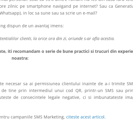
3 ore zilnic pe smartphone navigand pe internet? Sau ca Generati
Whatsapp), in loc sa sune sau sa scrie un e-mail?
ing dispun de un avantaj imens:
tentialilor clienti, la orice ora din zi, oriunde s-ar afla acestia.
e, iti recomandam o serie de bune practici si trucuri din experi
noastra:
ste necesar sa ai permisiunea clientului inainte de a-i trimite SM
 de tine prin intermediul unui cod QR, printr-un SMS sau prin
teste de consecintele legale negative, ci si imbunatateste ima
pentru campaniile SMS Marketing,
citeste acest articol.