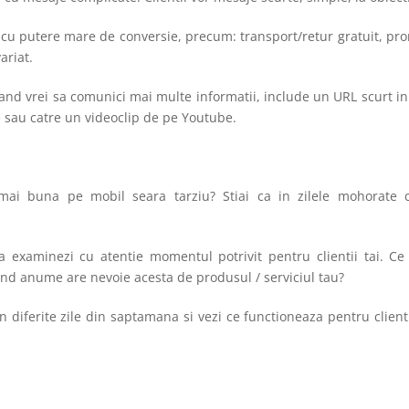
e cu putere mare de conversie, precum: transport/retur gratuit, pr
ariat.
 Cand vrei sa comunici mai multe informatii, include un URL scurt i
ite sau catre un videoclip de pe Youtube.
mai buna pe mobil seara tarziu? Stiai ca in zilele mohorate c
a examinezi cu atentie momentul potrivit pentru clientii tai. C
? Cand anume are nevoie acesta de produsul / serviciul tau?
n diferite zile din saptamana si vezi ce functioneaza pentru client