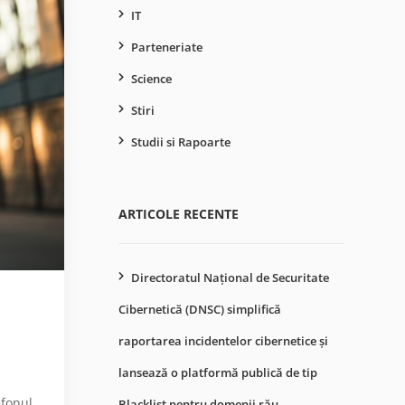
IT
Parteneriate
Science
Stiri
Studii si Rapoarte
ARTICOLE RECENTE
Directoratul Național de Securitate
Cibernetică (DNSC) simplifică
raportarea incidentelor cibernetice și
lansează o platformă publică de tip
efonul
Blacklist pentru domenii rău