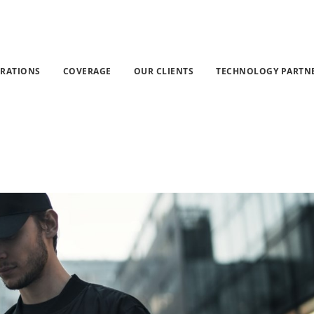
MS marketing
»
Noutăţi
»
Cele mai bune practici de SMS MA
GRATIONS
COVERAGE
OUR CLIENTS
TECHNOLOGY PARTN