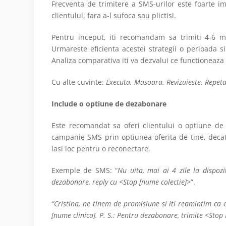
Frecventa de trimitere a SMS-urilor este foarte im
clientului, fara a-l sufoca sau plictisi.
Pentru inceput, iti recomandam sa trimiti 4-6
Urmareste eficienta acestei strategii o perioada 
Analiza comparativa iti va dezvalui ce functioneaza 
Cu alte cuvinte:
Executa. Masoara. Revizuieste. Repeta
Include o optiune de dezabonare
Este recomandat sa oferi clientului o optiune de
campanie SMS prin optiunea oferita de tine, decat 
lasi loc pentru o reconectare.
Exemple de SMS: “
Nu uita, mai ai 4 zile la dispoz
dezabonare, reply cu <Stop [nume colectie]>
”.
“Cristina, ne tinem de promisiune si iti reamintim ca 
[nume clinica]. P. S.: Pentru dezabonare, trimite <Stop