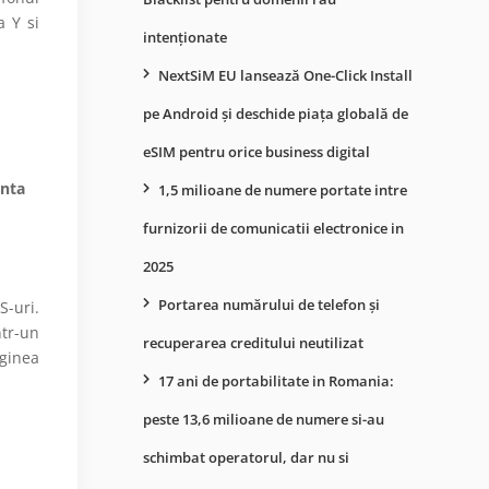
a Y si
intenționate
NextSiM EU lansează One-Click Install
pe Android și deschide piața globală de
eSIM pentru orice business digital
enta
1,5 milioane de numere portate intre
furnizorii de comunicatii electronice in
2025
Portarea numărului de telefon și
S-uri.
tr-un
recuperarea creditului neutilizat
ginea
17 ani de portabilitate in Romania:
peste 13,6 milioane de numere si-au
schimbat operatorul, dar nu si