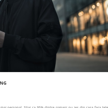
ING
l mai personal. Stiai ca 95% dintre romani nu ies din casa fara tel