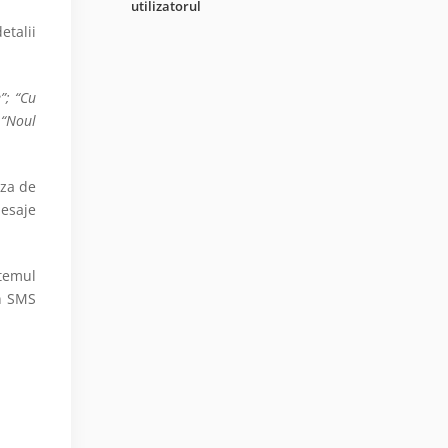
utilizatorul
talii
”; “Cu
 “Noul
aza de
mesaje
stemul
in SMS