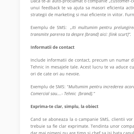
Daca te-ai auto-proclamat o companie „customer-cent
unui feedback te va ajuta sa masori eficienta activ
strategii de marketing si mai eficiente in viitor. F
Exemplu de SMS:
„Iti multumim pentru prelungire
transmite parerea ta despre [brand] aici: [link scurt]”.
Informatii de contact
Include informatii de contact, precum un numar de
Tehnic in mesajele tale. Acest lucru te va aduce cu 
ori de cate ori au nevoie.
Exemplu de SMS: “
Multumim pentru increderea acorda
Comercial sau….- Tehnic [brand].”
Exprima-te clar, simplu, la obiect
Cand se aboneaza la o campanie SMS, clientii vor sa
trebuie sa fie clar exprimate. Tendinta unor compan
dar mai nimeni nu are timp si chef sa isi bata capul