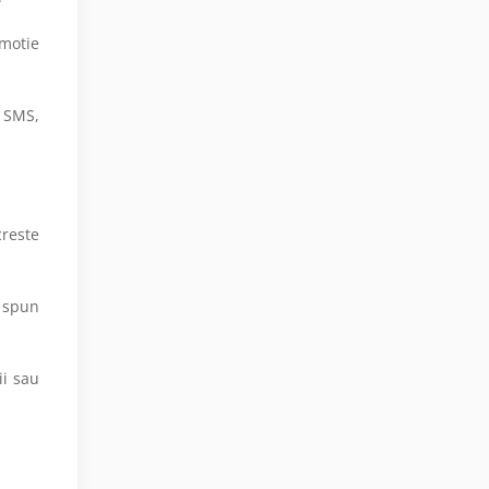
omotie
n SMS,
reste
e spun
ii sau