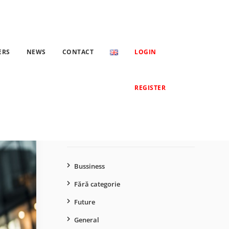
RKETING
ERS
NEWS
CONTACT
LOGIN
Caută
REGISTER
după:
CATEGORII
Bussiness
Fără categorie
Future
General