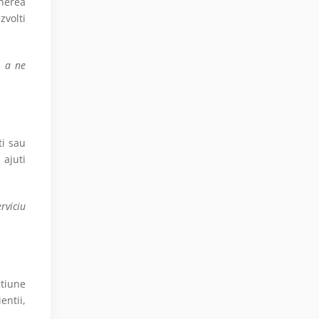
inerea
zvolti
u a ne
ti sau
 ajuti
rviciu
ctiune
entii,
.