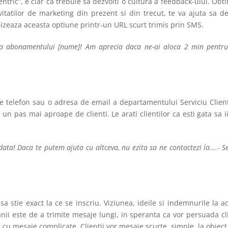
ric”, e clar ca trebuie sa dezvolti o cultura a feedback-ului. Obt
itatilor de marketing din prezent si din trecut, te va ajuta sa de
urnizeaza aceasta optiune printr-un URL scurt trimis prin SMS.
a abonamentului [nume]! Am aprecia daca ne-ai aloca 2 min pentr
 telefon sau o adresa de email a departamentului Serviciu Clien
un pas mai aproape de clienti. Le arati clientilor ca esti gata sa ii
ta! Daca te putem ajuta cu altceva, nu ezita sa ne contactezi la….- Se
 stie exact la ce se inscriu. Viziunea, ideile si indemnurile la a
ii este de a trimite mesaje lungi, in speranta ca vor persuada cli
 cu mesaje complicate. Clientii vor mesaje scurte, simple, la obiect