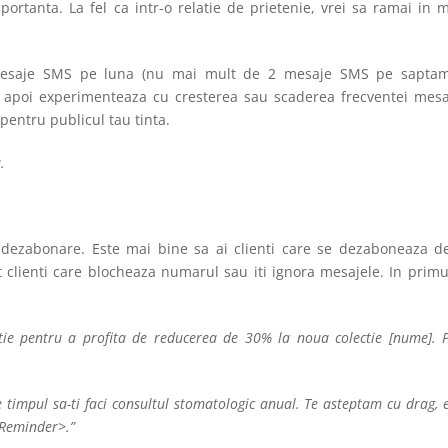
portanta. La fel ca intr-o relatie de prietenie, vrei sa ramai in 
 mesaje SMS pe luna (nu mai mult de 2 mesaje SMS pe saptam
si apoi experimenteaza cu cresterea sau scaderea frecventei mesa
pentru publicul tau tinta.
.
 dezabonare. Este mai bine sa ai clienti care se dezaboneaza d
clienti care blocheaza numarul sau iti ignora mesajele. In primu
itie pentru a profita de reducerea de 30% la noua colectie [nume]. 
e timpul sa-ti faci consultul stomatologic anual. Te asteptam cu drag, 
 Reminder>.”