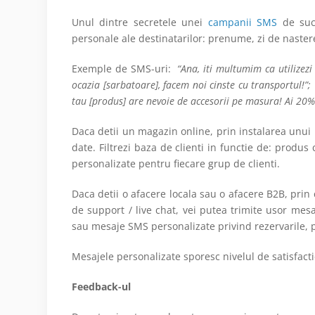
Unul dintre secretele unei
campanii SMS
de succ
personale ale destinatarilor: prenume, zi de nastere,
Exemple de SMS-uri:
“Ana, iti multumim ca utilizezi s
ocazia [sarbatoare], facem noi cinste cu transportul!”;
tau [produs] are nevoie de accesorii pe masura! Ai 2
Daca detii un magazin online, prin instalarea unui
date. Filtrezi baza de clienti in functie de: prod
personalizate pentru fiecare grup de clienti.
Daca detii o afacere locala sau o afacere B2B, prin
de support / live chat, vei putea trimite usor mes
sau mesaje SMS personalizate privind rezervarile, pr
Mesajele personalizate sporesc nivelul de satisfact
Feedback-ul