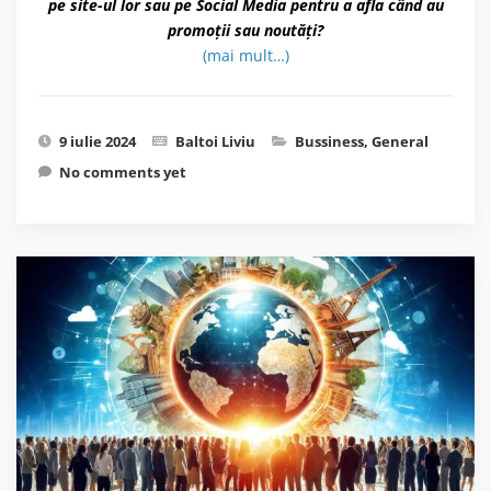
pe site-ul lor sau pe Social Media pentru a afla când au
promoții sau noutăți?
(mai mult…)
9 iulie 2024
Baltoi Liviu
Bussiness
,
General
No comments yet