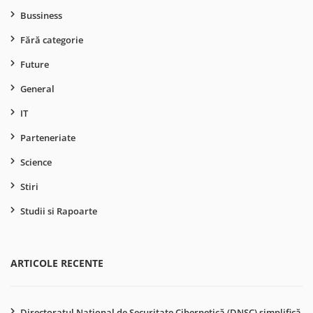
Bussiness
Fără categorie
Future
General
IT
Parteneriate
Science
Stiri
Studii si Rapoarte
ARTICOLE RECENTE
Directoratul Național de Securitate Cibernetică (DNSC) simplifică