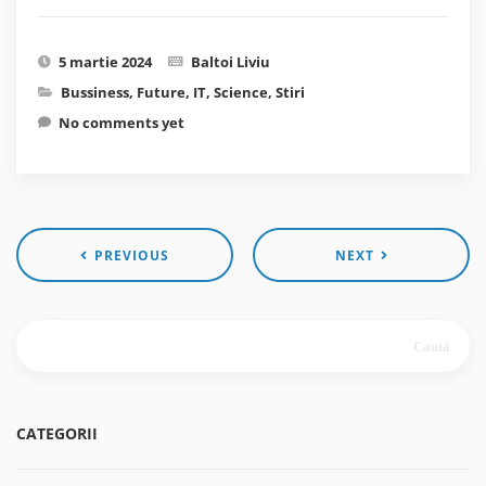
5 martie 2024
Baltoi Liviu
Bussiness
,
Future
,
IT
,
Science
,
Stiri
No comments yet
PREVIOUS
NEXT
Caută
după:
CATEGORII