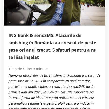
ING Bank & sendSMS: Atacurile de
smishing în România au crescut de peste
şase ori anul trecut. 5 sfaturi pentru a nu
te lăsa înşelat
Timp de citire:
3
minute
Numărul atacurilor de tip smishing în România a crescut de
peste şase ori în 2023 în comparaţie cu anul anterior,
potrivit unei analize interne realizate de sendSMS, iar în
primele luni din 2024, în 75% din cazurile raportate s-a
încercat furtul de identitate prin utilizarea unei etichete
personalizate (numele expeditorului) pentru a induce în
eroare utilizatorii că mesajele sunt trimise de diferite