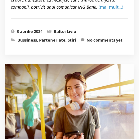
companii, potrivit unui comunicat ING Bank.
(mai mult…)
3 aprilie 2024
Baltoi Liviu
Bussiness
,
Parteneriate
,
Stiri
No comments yet