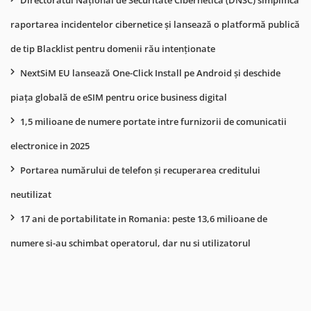
Directoratul Național de Securitate Cibernetică (DNSC) simplifică
raportarea incidentelor cibernetice și lansează o platformă publică
de tip Blacklist pentru domenii rău intenționate
NextSiM EU lansează One-Click Install pe Android și deschide
piața globală de eSIM pentru orice business digital
1,5 milioane de numere portate intre furnizorii de comunicatii
electronice in 2025
Portarea numărului de telefon și recuperarea creditului
neutilizat
17 ani de portabilitate in Romania: peste 13,6 milioane de
numere si-au schimbat operatorul, dar nu si utilizatorul