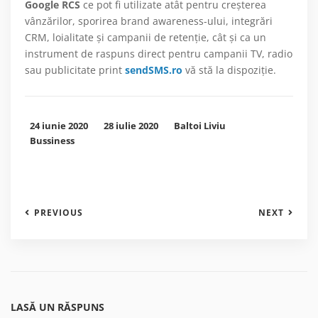
Google RCS
ce pot fi utilizate atât pentru creșterea
vânzărilor, sporirea brand awareness-ului, integrări
CRM, loialitate și campanii de retenție, cât și ca un
instrument de raspuns direct pentru campanii TV, radio
sau publicitate print
sendSMS.ro
vă stă la dispoziție.
24 iunie 2020
28 iulie 2020
Baltoi Liviu
Bussiness
PREVIOUS
NEXT
LASĂ UN RĂSPUNS