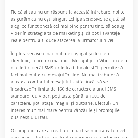
Fie că ai sau nu un răspuns la această întrebare, noi te
asigurăm ca nu eşti singur. Echipa sendSMS te ajută să
alegi ce funcţioneză cel mai bine pentru tine, să adaugi
Viber în strategia ta de marketing şi să obţii avantaje
reale pentru a-ţi duce afacerea la următorul nivel.
În plus, vei avea mai mult de câştigat şi de oferit
clienţilor, la preţuri mai mici. Mesajul prin Viber poate fi
mai ieftin decât SMS-urile tradiţionale şi îţi permite să
faci mai multe cu mesajul în sine. Nu mai trebuie să
ajustezi conţinutul mesajului, astfel încât să se
încadreze în limita de 160 de caractere a unui SMS
standard. Cu Viber, poţi tasta până la 1000 de
caractere, poţi ataşa imagini şi butoane. Efectul? Un
interes mult mai mare pentru vânzările şi promoţiile
business-ului tău.
O campanie care a creat un impact semnificativ la nivel
european a fost cea realizată împreună cu partenerii de