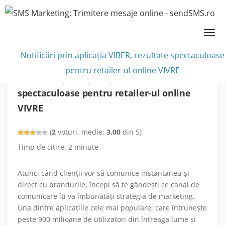
SMS marketing
»
Noutăţi
»
Notificări prin aplicația VIBER, rezultate spectaculoase
pentru retailer-ul online VIVRE
Notificări prin aplicația VIBER, rezultate
spectaculoase pentru retailer-ul online
VIVRE
(
2
voturi, medie:
3,00
din 5)
Timp de citire:
2
minute
Atunci când clienţii vor să comunice instantaneu şi
direct cu brandurile, începi să te gândeşti ce canal de
comunicare îţi va îmbunătăţi strategia de marketing.
Una dintre aplicaţiile cele mai populare, care întrunește
peste 900 milioane de utilizatori din întreaga lume și