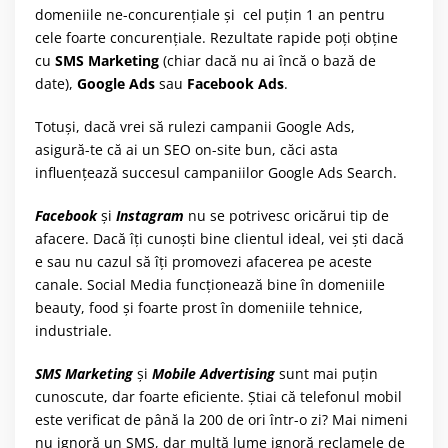
domeniile ne-concurențiale și cel puțin 1 an pentru
cele foarte concurențiale. Rezultate rapide poți obține
cu
SMS Marketing
(chiar dacă nu ai încă o bază de
date),
Google Ads
sau
Facebook Ads
.
Totuși, dacă vrei să rulezi campanii Google Ads,
asigură-te că ai un SEO on-site bun, căci asta
influențează succesul campaniilor Google Ads Search.
Facebook
și
Instagram
nu se potrivesc oricărui tip de
afacere. Dacă îți cunoști bine clientul ideal, vei ști dacă
e sau nu cazul să îți promovezi afacerea pe aceste
canale. Social Media funcționează bine în domeniile
beauty, food și foarte prost în domeniile tehnice,
industriale.
SMS Marketing
și
Mobile Advertising
sunt mai puțin
cunoscute, dar foarte eficiente. Știai că telefonul mobil
este verificat de până la 200 de ori într-o zi? Mai nimeni
nu ignoră un SMS, dar multă lume ignoră reclamele de