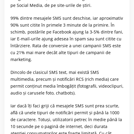
pe Social Media, de pe site-urile de știri.
99% dintre mesajele SMS sunt deschise, iar aproximativ
90% sunt citite în primele 3 minute de la primire. În
schimb, postările pe Facebook ajung la 3-5% dintre fani,
iar E-mail-urile ajung adesea în spam sau sunt citite cu
întârziere. Rata de conversie a unei campanii SMS este
cu 21% mai mare decât alte tipuri de campanii de
marketing.
Dincolo de clasicul SMS text, mai există SMS
multimedia, precum și
notificări RCS
(rich media) care
permit conținut media îmbogățit (fotografii, videoclipuri,
audio și carusele foto, chatbots).
Iar dacă îți faci griji că mesajele SMS sunt prea scurte,
află că unele tipuri de notificări permit și până la 1000
de caractere. Totuși, utilizatorii petrec în medie până la
10 secunde pe o pagină de internet, deci durata
atenției consumatorilor este foarte limitată. Cu cât