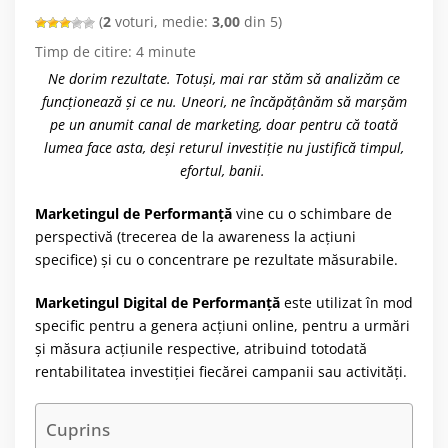
(
2
voturi, medie:
3,00
din 5)
Timp de citire:
4
minute
Ne dorim rezultate. Totuși, mai rar stăm să analizăm ce
funcționează și ce nu. Uneori, ne încăpățânăm să marșăm
pe un anumit canal de marketing, doar pentru că toată
lumea face asta, deși returul investiție nu justifică timpul,
efortul, banii.
Marketingul de Performanță
vine cu o schimbare de
perspectivă (trecerea de la awareness la acțiuni
specifice) și cu o concentrare pe rezultate măsurabile.
Marketingul Digital de Performanță
este utilizat în mod
specific pentru a genera acțiuni online, pentru a urmări
și măsura acțiunile respective, atribuind totodată
rentabilitatea investiției fiecărei campanii sau activități.
Cuprins